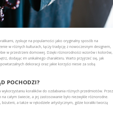
ralikami, zyskuje na popularności jako oryginalny sposób na
zenie w różnych kulturach, łączy tradycję z nowoczesnym designem,
ebie w przestrzeni domowej. Dzięki różnorodności wzorów i kolorów,
trz, dodając im unikalnego charakteru. Warto przyjrzeć się, jak
owtarzalnych dekoracji oraz jakie korzyści niesie za sobą
ĄD POCHODZI?
na wykorzystaniu koralików do ozdabiania różnych przedmiotów. Prze
ch na całym świecie, a jej zastosowanie było niezwykle różnorodne.
iżuterii, a także w rękodziele artystycznym, gdzie koraliki tworzą