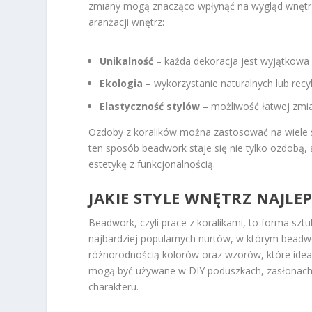
zmiany mogą znacząco wpłynąć na wygląd wnętrza
aranżacji wnętrz:
Unikalność
– każda dekoracja jest wyjątkowa 
Ekologia
– wykorzystanie naturalnych lub rec
Elastyczność stylów
– możliwość łatwej zmian
Ozdoby z koralików można zastosować na wiele s
ten sposób beadwork staje się nie tylko ozdobą,
estetykę z funkcjonalnością.
JAKIE STYLE WNĘTRZ NAJLE
Beadwork, czyli prace z koralikami, to forma sztu
najbardziej popularnych nurtów, w którym beadw
różnorodnością kolorów oraz wzorów, które idealn
mogą być używane w DIY poduszkach, zasłonach 
charakteru.