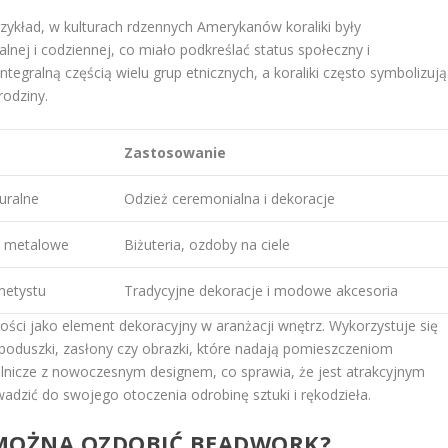
rzykład, w kulturach rdzennych Amerykanów koraliki były
nej i codziennej, co miało podkreślać status społeczny i
tegralną częścią wielu grup etnicznych, a koraliki często symbolizują
rodziny.
Zastosowanie
turalne
Odzież ceremonialna i dekoracje
 i metalowe
Biżuteria, ozdoby na ciele
ametystu
Tradycyjne dekoracje i modowe akcesoria
ości jako element dekoracyjny w aranżacji wnętrz. Wykorzystuje się
 poduszki, zasłony czy obrazki, które nadają pomieszczeniom
eślnicze z nowoczesnym designem, co sprawia, że jest atrakcyjnym
adzić do swojego otoczenia odrobinę sztuki i rękodzieła.
 MOŻNA OZDOBIĆ BEADWORK?