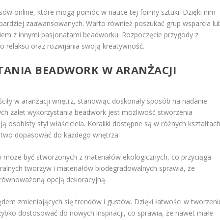
rsów online, które mogą pomóc w nauce tej formy sztuki. Dzięki nim
ik bardziej zaawansowanych. Warto również poszukać grup wsparcia lu
niem z innymi pasjonatami beadworku. Rozpoczęcie przygody z
 relaksu oraz rozwijania swoją kreatywność.
STANIA BEADWORK W ARANŻACJI
ościły w aranżacji wnętrz, stanowiąc doskonały sposób na nadanie
nych zalet wykorzystania beadwork jest możliwość stworzenia
ją osobisty styl właściciela. Koraliki dostępne są w różnych kształtach
 łatwo dopasować do każdego wnętrza.
 może być stworzonych z materiałów ekologicznych, co przyciąga
ralnych tworzyw i materiałów biodegradowalnych sprawia, że
ż zrównoważoną opcją dekoracyjną.
dem zmieniających się trendów i gustów. Dzięki łatwości w tworzeni
zybko dostosować do nowych inspiracji, co sprawia, że nawet małe