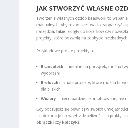
JAK STWORZYĆ WŁASNE OZ
Tworzenie własnych ozdób beadwork to wspaniały
manualnych. Aby rozpocząć, warto zaopatrzyć si
narzędzia, takie jak igły do koralików czy nożyc
projekty, które pozwolą na zdobycie niezbędnych
Przykładowe proste projekty to:
Bransoletki
– idealne na początek, można two
wyobraźni.
Breloczki
– małe projekty, które można łatwo
dla bliskich.
Wisiory
– nieco bardziej skomplikowane, ale 
Gdy poczujesz się pewniej w swoich umiejętności
jak dekoracje do wnętrz. Możliwości są praktycz
obrączki
czy
kolczyki
.