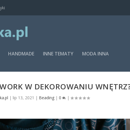
yki
HANDMADE
INNE TEMATY
MODA INNA
DWORK W DEKOROWANIU WNĘTRZ
ka.pl
|
lip 13, 2021
|
Beading
|
0
|