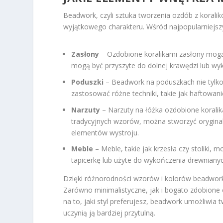
Beadwork, czyli sztuka tworzenia ozdób z koral
wyjątkowego charakteru. Wśród najpopularniej
Zasłony
– Ozdobione koralikami zasłony mogą
mogą być przyszyte do dolnej krawędzi lub wy
Poduszki
– Beadwork na poduszkach nie tylko 
zastosować różne techniki, takie jak haftowani
Narzuty
– Narzuty na łóżka ozdobione koralika
tradycyjnych wzorów, można stworzyć orygin
elementów wystroju.
Meble
– Meble, takie jak krzesła czy stoliki,
tapicerkę lub użyte do wykończenia drewniany
Dzięki różnorodności wzorów i kolorów beadwor
Zarówno minimalistyczne, jak i bogato zdobione
na to, jaki styl preferujesz, beadwork umożliwia 
uczynią ją bardziej przytulną.