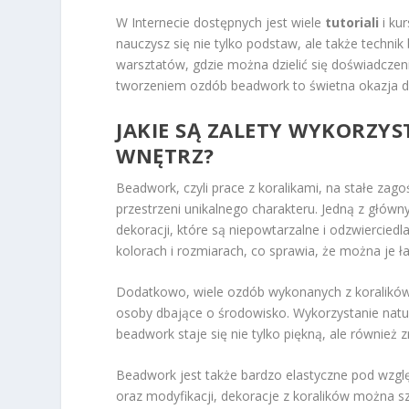
W Internecie dostępnych jest wiele
tutoriali
i ku
nauczysz się nie tylko podstaw, ale także techn
warsztatów, gdzie można dzielić się doświadcze
tworzeniem ozdób beadwork to świetna okazja do
JAKIE SĄ ZALETY WYKORZY
WNĘTRZ?
Beadwork, czyli prace z koralikami, na stałe zag
przestrzeni unikalnego charakteru. Jedną z głów
dekoracji, które są niepowtarzalne i odzwierciedla
kolorach i rozmiarach, co sprawia, że można je
Dodatkowo, wiele ozdób wykonanych z koralików
osoby dbające o środowisko. Wykorzystanie natu
beadwork staje się nie tylko piękną, ale równie
Beadwork jest także bardzo elastyczne pod wzglę
oraz modyfikacji, dekoracje z koralików można s