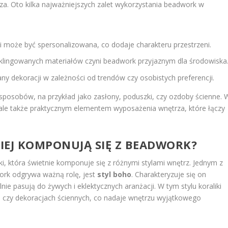
. Oto kilka najważniejszych zalet wykorzystania beadwork w
i może być spersonalizowana, co dodaje charakteru przestrzeni.
yklingowanych materiałów czyni beadwork przyjaznym dla środowiska
y dekoracji w zależności od trendów czy osobistych preferencji.
posobów, na przykład jako zasłony, poduszki, czy ozdoby ścienne. 
 ale także praktycznym elementem wyposażenia wnętrza, które łączy
PIEJ KOMPONUJĄ SIĘ Z BEADWORK?
ki, która świetnie komponuje się z różnymi stylami wnętrz. Jednym z
ork odgrywa ważną rolę, jest
styl boho
. Charakteryzuje się on
ie pasują do żywych i eklektycznych aranżacji. W tym stylu koraliki
czy dekoracjach ściennych, co nadaje wnętrzu wyjątkowego