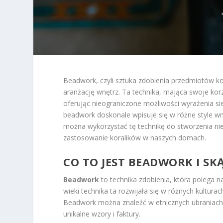
Beadwork, czyli sztuka zdobienia przedmiotów ko
aranżację wnętrz. Ta technika, mająca swoje kor
oferując nieograniczone możliwości wyrażenia si
beadwork doskonale wpisuje się w różne style wnę
można wykorzystać tę technikę do stworzenia niep
zastosowanie koralików w naszych domach.
CO TO JEST BEADWORK I SK
Beadwork
to technika zdobienia, która polega 
wieki technika ta rozwijała się w różnych kultura
Beadwork można znaleźć w etnicznych ubraniach, b
unikalne wzory i faktury.