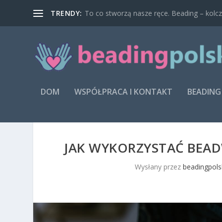
TRENDY:
To co stworzą nasze ręce. Beading – kolcz
DOM
WSPÓŁPRACA I KONTAKT
BEADING
JAK WYKORZYSTAĆ BEA
Wysłany przez
beadingpols