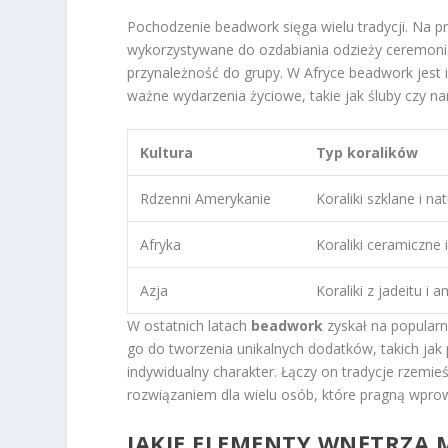
Pochodzenie beadwork sięga wielu tradycji. Na p
wykorzystywane do ozdabiania odzieży ceremonial
przynależność do grupy. W Afryce beadwork jest in
ważne wydarzenia życiowe, takie jak śluby czy na
Kultura
Typ koralików
Rdzenni Amerykanie
Koraliki szklane i na
Afryka
Koraliki ceramiczne
Azja
Koraliki z jadeitu i 
W ostatnich latach
beadwork
zyskał na popularn
go do tworzenia unikalnych dodatków, takich jak
indywidualny charakter. Łączy on tradycje rzemi
rozwiązaniem dla wielu osób, które pragną wprow
JAKIE ELEMENTY WNĘTRZA