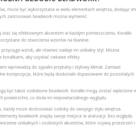
ików, może być wykorzystana w wielu elementach wnętrza, dodając i
szych zastosowań beadwork można wymienić:
 stać się efektownym akcentem w każdym pomieszczeniu. Koraliki
korzystane do stworzenia wzorów na tkaninie.
przyciąga wzrok, ale również nadaje im unikalny styl. Można
e koralikami, aby uzyskać ciekawe efekty.
mi wprowadzą do sypialni przytulny i stylowy klimat. Zamiast
alne kompozycje, które będą doskonale dopasowane do pozostałych
 mogą być także ozdobione beadwork. Koraliki mogą zostać wplecione 
ch powierzchni, co doda im niepowtarzalnego wyglądu.
k, każdy może dostosować ozdoby do swojego stylu wnętrza.
 elementy beadwork znajdą swoje miejsce w aranżacji. Bez względu
tworzenie unikalnych i osobistych akcentów, które ożywią przestrzeń i