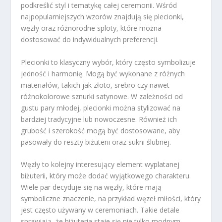
podkreślić styl i tematykę całej ceremonii. Wśród
najpopularniejszych wzorów znajdują się plecionki,
węzły oraz różnorodne sploty, które można
dostosować do indywidualnych preferencji.
Plecionki to klasyczny wybór, który często symbolizuje
jedność i harmonię. Mogą być wykonane z różnych
materiałów, takich jak złoto, srebro czy nawet
różnokolorowe sznurki satynowe. W zależności od
gustu pary młodej, plecionki można stylizować na
bardziej tradycyjne lub nowoczesne. Również ich
grubość i szerokość mogą być dostosowane, aby
pasowały do reszty biżuterii oraz sukni ślubnej.
Węzły to kolejny interesujący element wyplatanej
biżuterii, który może dodać wyjątkowego charakteru.
Wiele par decyduje się na węzły, które mają
symboliczne znaczenie, na przykład węzeł miłości, który
jest często używany w ceremoniach. Takie detale
sprawiają, że biżuteria staje się nie tylko modnym