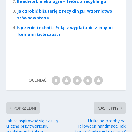
Beadwork a ekologia – twórz z recyklingu
Jak zrobić biżuterię z recyklingu: Wzornictwo
zrównoważone
Łączenie technik: Połącz wyplatanie z innymi
formami twórczości
OCENIAĆ:
POPRZEDNI
NASTĘPNY
Jak zainspirować się sztuką
Unikalne ozdoby na
uliczną przy tworzeniu
Halloween handmade: Jak
wyplatanej biżuterii
tworzyć własne lampiony?