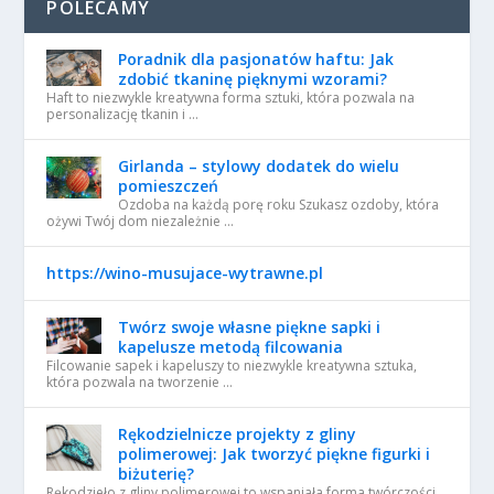
POLECAMY
Poradnik dla pasjonatów haftu: Jak
zdobić tkaninę pięknymi wzorami?
Haft to niezwykle kreatywna forma sztuki, która pozwala na
personalizację tkanin i …
Girlanda – stylowy dodatek do wielu
pomieszczeń
Ozdoba na każdą porę roku Szukasz ozdoby, która
ożywi Twój dom niezależnie …
https://wino-musujace-wytrawne.pl
Twórz swoje własne piękne sapki i
kapelusze metodą filcowania
Filcowanie sapek i kapeluszy to niezwykle kreatywna sztuka,
która pozwala na tworzenie …
Rękodzielnicze projekty z gliny
polimerowej: Jak tworzyć piękne figurki i
biżuterię?
Rękodzieło z gliny polimerowej to wspaniała forma twórczości,