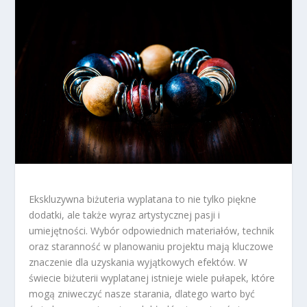
Ekskluzywna biżuteria wyplatana to nie tylko piękne
dodatki, ale także wyraz artystycznej pasji i
umiejętności. Wybór odpowiednich materiałów, technik
oraz staranność w planowaniu projektu mają kluczowe
znaczenie dla uzyskania wyjątkowych efektów. W
świecie biżuterii wyplatanej istnieje wiele pułapek, które
mogą zniweczyć nasze starania, dlatego warto być