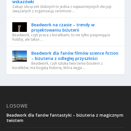
wskazówki
Zakup obrączek ślubnych to jedna z najważniejszych decyzji
związanych z organizacją ceremonii …
Beadwork na czasie – trendy w
projektowaniu biżuterii
Beadwork, czyli praca z koralikami, to nie tylko pasjonujące
hobby, ale także …
Beadwork dla fanów filmów science fiction
– biżuteria z odległej przyszłości
Beadwork, czyli sztuka tworzenia biżuterii z
koralików, ma bogatą historię, która sięga …
LOSOWE
Beadwork dla fanów fantastyki – biżuteria z magicznym
twistem