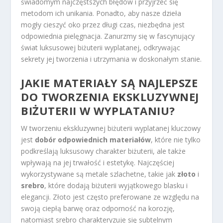
świadomym najczęstszych błędów i przyjrzeć się
metodom ich unikania. Ponadto, aby nasze dzieła
mogły cieszyć oko przez długi czas, niezbędna jest
odpowiednia pielęgnacja. Zanurzmy się w fascynujący
świat luksusowej biżuterii wyplatanej, odkrywając
sekrety jej tworzenia i utrzymania w doskonałym stanie.
JAKIE MATERIAŁY SĄ NAJLEPSZE
DO TWORZENIA EKSKLUZYWNEJ
BIŻUTERII W WYPLATANIU?
W tworzeniu ekskluzywnej biżuterii wyplatanej kluczowy
jest
dobór odpowiednich materiałów
, które nie tylko
podkreślają luksusowy charakter biżuterii, ale także
wpływają na jej trwałość i estetykę. Najczęściej
wykorzystywane są metale szlachetne, takie jak
złoto
i
srebro
, które dodają biżuterii wyjątkowego blasku i
elegancji. Złoto jest często preferowane ze względu na
swoją ciepłą barwę oraz odporność na korozję,
natomiast srebro charakteryzuje się subtelnym