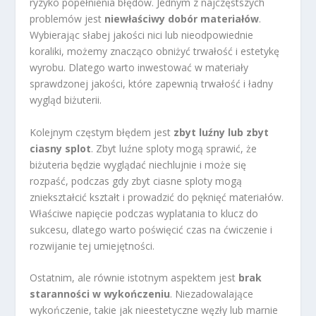
ryzyko popełnienia błędów. Jednym z najczęstszych
problemów jest
niewłaściwy dobór materiałów
.
Wybierając słabej jakości nici lub nieodpowiednie
koraliki, możemy znacząco obniżyć trwałość i estetykę
wyrobu. Dlatego warto inwestować w materiały
sprawdzonej jakości, które zapewnią trwałość i ładny
wygląd biżuterii.
Kolejnym częstym błędem jest
zbyt luźny lub zbyt
ciasny splot
. Zbyt luźne sploty mogą sprawić, że
biżuteria będzie wyglądać niechlujnie i może się
rozpaść, podczas gdy zbyt ciasne sploty mogą
zniekształcić kształt i prowadzić do pęknięć materiałów.
Właściwe napięcie podczas wyplatania to klucz do
sukcesu, dlatego warto poświęcić czas na ćwiczenie i
rozwijanie tej umiejętności.
Ostatnim, ale równie istotnym aspektem jest
brak
staranności w wykończeniu
. Niezadowalające
wykończenie, takie jak nieestetyczne węzły lub marnie