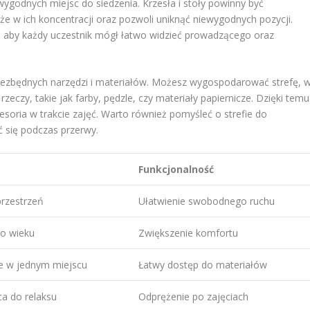
godnych miejsc do siedzenia. Krzesła i stoły powinny być
e w ich koncentracji oraz pozwoli uniknąć niewygodnych pozycji.
, aby każdy uczestnik mógł łatwo widzieć prowadzącego oraz
niezbędnych narzędzi i materiałów. Możesz wygospodarować strefę, 
eczy, takie jak farby, pędzle, czy materiały papiernicze. Dzięki temu
soria w trakcie zajęć. Warto również pomyśleć o strefie do
 się podczas przerwy.
Funkcjonalność
przestrzeń
Ułatwienie swobodnego ruchu
o wieku
Zwiększenie komfortu
e w jednym miejscu
Łatwy dostęp do materiałów
a do relaksu
Odprężenie po zajęciach