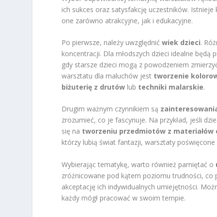
ich sukces oraz satysfakcję uczestników. Istniej
one zarówno atrakcyjne, jak i edukacyjne.
Po pierwsze, należy uwzględnić
wiek dzieci
. Ró
koncentracji. Dla młodszych dzieci idealne będą 
gdy starsze dzieci mogą z powodzeniem zmierzyć
warsztatu dla maluchów jest
tworzenie koloro
biżuterię z drutów
lub
techniki malarskie
.
Drugim ważnym czynnikiem są
zainteresowania
zrozumieć, co je fascynuje. Na przykład, jeśli dz
się na
tworzeniu przedmiotów z materiałów 
którzy lubią świat fantazji, warsztaty poświęcon
Wybierając tematykę, warto również pamiętać o
zróżnicowane pod kątem poziomu trudności, co 
akceptację ich indywidualnych umiejętności. M
każdy mógł pracować w swoim tempie.