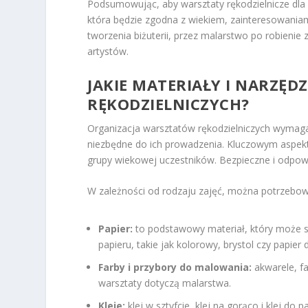
Podsumowując, aby warsztaty rękodzielnicze dla 
która będzie zgodna z wiekiem, zainteresowania
tworzenia biżuterii, przez malarstwo po robieni
artystów.
JAKIE MATERIAŁY I NARZĘ
RĘKODZIELNICZYCH?
Organizacja warsztatów rękodzielniczych wymag
niezbędne do ich prowadzenia. Kluczowym aspek
grupy wiekowej uczestników. Bezpieczne i odpow
W zależności od rodzaju zajęć, można potrzebowa
Papier:
to podstawowy materiał, który może sł
papieru, takie jak kolorowy, brystol czy papier
Farby i przybory do malowania:
akwarele, fa
warsztaty dotyczą malarstwa.
Kleje:
klej w sztyfcie, klej na gorąco i klej do