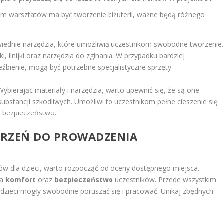
em warsztatów ma być tworzenie biżuterii, ważne będą różnego
iednie narzędzia, które umożliwią uczestnikom swobodne tworzenie
, linijki oraz narzędzia do zginania. W przypadku bardziej
eźbienie, mogą być potrzebne specjalistyczne sprzęty.
bierając materiały i narzędzia, warto upewnić się, że są one
ubstancji szkodliwych. Umożliwi to uczestnikom pełne cieszenie się
h bezpieczeństwo.
TRZEŃ DO PROWADZENIA
ów dla dzieci, warto rozpocząć od oceny dostępnego miejsca.
ia
komfort
oraz
bezpieczeństwo
uczestników. Przede wszystkim
y dzieci mogły swobodnie poruszać się i pracować. Unikaj zbędnych