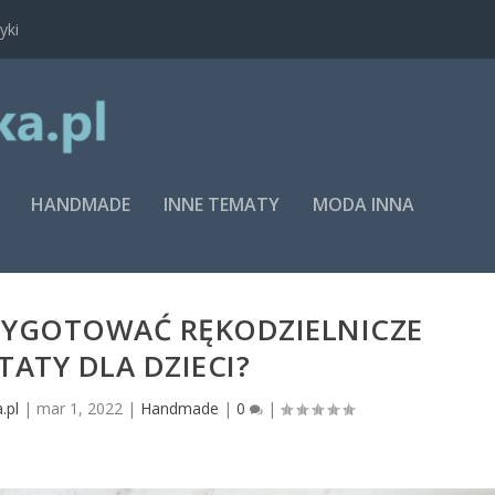
yki
HANDMADE
INNE TEMATY
MODA INNA
RZYGOTOWAĆ RĘKODZIELNICZE
ATY DLA DZIECI?
.pl
|
mar 1, 2022
|
Handmade
|
0
|