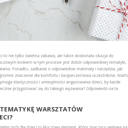
ci to nie tylko świetna zabawa, ale także doskonała okazja do
Kluczowym krokiem w tym procesie jest dobór odpowiedniej tematyki,
łania. Ponadto, zadbanie o odpowiednie materiały i narzędzia, jak
gromne znaczenie dla komfortu i bezpieczeństwa uczestników. Wart
ymaga elastyczności i umiejętności angażowania dzieci, by każde
kutecznie przygotować się do takiego wyzwania? Odpowiedzi na te
 TEMATYKĘ WARSZTATÓW
ECI?
elniczych dla dzieci to kluczowy element, który znacząco wpływa na