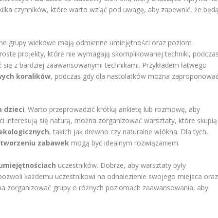
e kilka czynników, które warto wziąć pod uwagę, aby zapewnić, że będ
żne grupy wiekowe mają odmienne umiejętności oraz poziom
proste projekty, które nie wymagają skomplikowanej techniki, podcza
 się z bardziej zaawansowanymi technikami. Przykładem łatwego
wych koralików
, podczas gdy dla nastolatków można zaproponowa
 dzieci
. Warto przeprowadzić krótką ankietę lub rozmowę, aby
ieci interesują się naturą, można zorganizować warsztaty, które skupią
ekologicznych
, takich jak drewno czy naturalne włókna. Dla tych,
e
tworzeniu zabawek
mogą być idealnym rozwiązaniem.
umiejętnościach
uczestników. Dobrze, aby warsztaty były
pozwoli każdemu uczestnikowi na odnalezienie swojego miejsca ora
ożna zorganizować grupy o różnych poziomach zaawansowania, aby