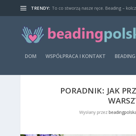
TRENDY:
To co stworzą nasze ręce. Beading – kolcz
DOM
WSPÓŁPRACA I KONTAKT
BEADING
PORADNIK: JAK P
WARSZT
Wysłany przez
beadingpolska