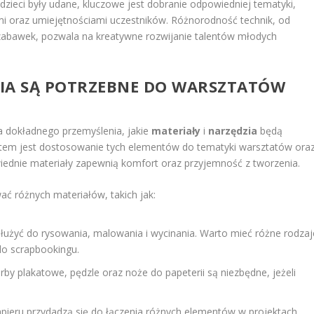
dzieci były udane, kluczowe jest dobranie odpowiedniej tematyki,
mi oraz umiejętnościami uczestników. Różnorodność technik, od
e zabawek, pozwala na kreatywne rozwijanie talentów młodych
DZIA SĄ POTRZEBNE DO WARSZTATÓW
a dokładnego przemyślenia, jakie
materiały
i
narzędzia
będą
tem jest dostosowanie tych elementów do tematyki warsztatów ora
iednie materiały zapewnią komfort oraz przyjemność z tworzenia.
ć różnych materiałów, takich jak:
użyć do rysowania, malowania i wycinania. Warto mieć różne rodzaj
 do scrapbookingu.
rby plakatowe, pędzle oraz noże do papeterii są niezbędne, jeżeli
 papieru przydadzą się do łączenia różnych elementów w projektach.