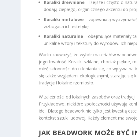
Koraliki drewniane
– lżejsze i często o nat
dodają ciepłego, organicznego akcentu do pro
Koraliki metalowe
– zapewniają wytrzymałość
wzbogaca ich estetykę.
Koraliki naturalne
– obejmujące materiały ta
unikalne wzory i tekstury do wyrobów. Ich nie
Warto zauważyć, że wybór materiałów w beadwor
jego trwałość. Koraliki szklane, chociaż piękne,
mieć skłonności do utleniania się, co wpływa na ic
się także względami ekologicznymi, starając się
tradycję i lokalne rzemiosło.
W zależności od lokalnych zasobów oraz tradycji 
Przykładowo, niektóre społeczności używają kon
idei. Dlatego beadwork nie tylko jest kwestią est
kontekst sztuki ludowej. Każdy element ma swoj
JAK BEADWORK MOŻE BYĆ I