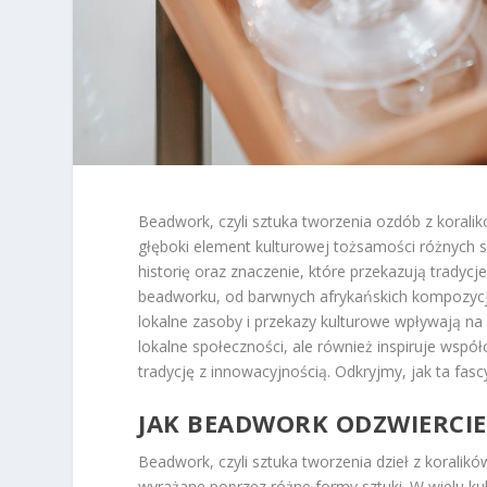
Beadwork, czyli sztuka tworzenia ozdób z koralik
głęboki element kulturowej tożsamości różnych s
historię oraz znaczenie, które przekazują tradyc
beadworku, od barwnych afrykańskich kompozycj
lokalne zasoby i przekazy kulturowe wpływają na 
lokalne społeczności, ale również inspiruje wspó
tradycję z innowacyjnością. Odkryjmy, jak ta fasc
JAK BEADWORK ODZWIERCI
Beadwork, czyli sztuka tworzenia dzieł z koralik
wyrażane poprzez różne formy sztuki. W wielu kult