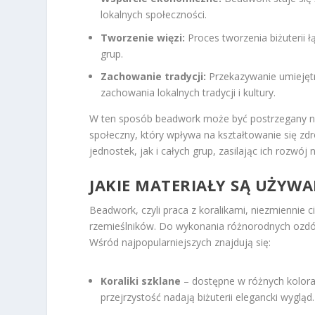
lokalnych społeczności.
Tworzenie więzi:
Proces tworzenia biżuterii ł
grup.
Zachowanie tradycji:
Przekazywanie umiejętn
zachowania lokalnych tradycji i kultury.
W ten sposób beadwork może być postrzegany nie
społeczny, który wpływa na kształtowanie się zdr
jednostek, jak i całych grup, zasilając ich rozwój
JAKIE MATERIAŁY SĄ UŻYW
Beadwork, czyli praca z koralikami, niezmiennie 
rzemieślników. Do wykonania różnorodnych ozdób
Wśród najpopularniejszych znajdują się:
Koraliki szklane
– dostępne w różnych kolorach
przejrzystość nadają biżuterii elegancki wygląd.