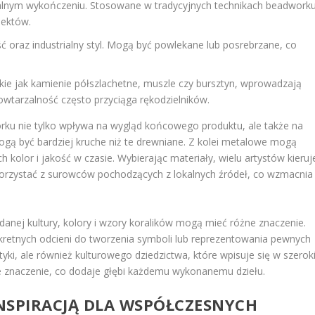
uralnym wykończeniu. Stosowane w tradycyjnych technikach beadworku
jektów.
 oraz industrialny styl. Mogą być powlekane lub posrebrzane, co
kie jak kamienie półszlachetne, muszle czy bursztyn, wprowadzają
powtarzalność często przyciąga rękodzielników.
ku nie tylko wpływa na wygląd końcowego produktu, ale także na
 mogą być bardziej kruche niż te drewniane. Z kolei metalowe mogą
h kolor i jakość w czasie. Wybierając materiały, wielu artystów kieruj
 korzystać z surowców pochodzących z lokalnych źródeł, co wzmacnia
danej kultury, kolory i wzory koralików mogą mieć różne znaczenie.
kretnych odcieni do tworzenia symboli lub reprezentowania pewnych
etyki, ale również kulturowego dziedzictwa, które wpisuje się w szerok
e znaczenie, co dodaje głębi każdemu wykonanemu dziełu.
NSPIRACJĄ DLA WSPÓŁCZESNYCH