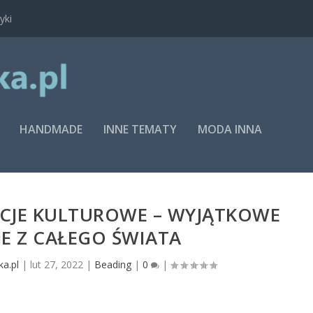
yki
HANDMADE
INNE TEMATY
MODA INNA
CJE KULTUROWE – WYJĄTKOWE
JE Z CAŁEGO ŚWIATA
ka.pl
|
lut 27, 2022
|
Beading
|
0
|