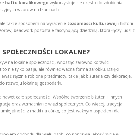
ikę
haftu koralikowego
wykorzystuje się często do zdobienia
nezyjnych wzorów na tkaninach.
i, ale także sposobem na wyrażenie
tożsamości kulturowej
i historii
zorów, beadwork pozostaje fascynującą dziedziną, która łączy ludzi z
 SPOŁECZNOŚCI LOKALNE?
wpływ na lokalne społeczności, wnosząc zarówno korzyści
t to nie tylko pasja, ale również ważna forma zarobku. Dzięki
eważ ręcznie robione przedmioty, takie jak biżuteria czy dekoracje,
ę do rozwoju lokalnej gospodarki.
a nawet całe społeczności. Wspólne tworzenie biżuterii i innych
rację oraz wzmacnianie więzi społecznych. Co więcej, tradycja
umiejętności z matki na córkę, co jest ważnym aspektem dla
źródłem dochodu dla wielu osób, co poprawia jakość życia w