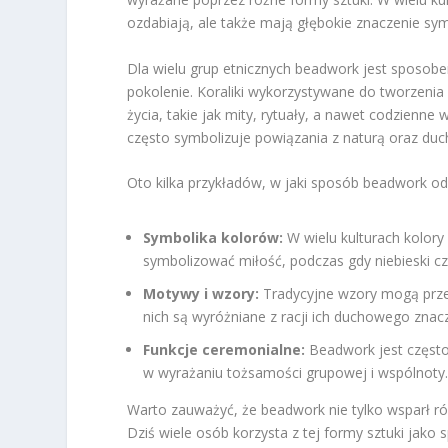
ozdabiają, ale także mają głębokie znaczenie sym
Dla wielu grup etnicznych beadwork jest sposobem
pokolenie. Koraliki wykorzystywane do tworzenia
życia, takie jak mity, rytuały, a nawet codzien
często symbolizuje powiązania z naturą oraz duc
Oto kilka przykładów, w jaki sposób beadwork odz
Symbolika kolorów:
W wielu kulturach kolory
symbolizować miłość, podczas gdy niebieski cz
Motywy i wzory:
Tradycyjne wzory mogą przed
nich są wyróżniane z racji ich duchowego zna
Funkcje ceremonialne:
Beadwork jest często
w wyrażaniu tożsamości grupowej i wspólnoty
Warto zauważyć, że beadwork nie tylko wsparł ró
Dziś wiele osób korzysta z tej formy sztuki jako