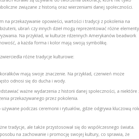
boliczne związane z historią oraz wierzeniami danej społeczności.
 na przekazywanie opowieści, wartości i tradycji z pokolenia na
 biżuterii, ubrań czy innych dzieł mogą reprezentować różne element
ne wyzwania. Na przykład, w kulturze rdzennych Amerykanów beadwork
howość, a każda forma i kolor mają swoją symbolikę.
wierciedla różne tradycje kulturowe:
 koralików mają swoje znaczenie. Na przykład, czerwień może
ęsto odnosi się do ducha i wody.
stawiać ważne wydarzenia z historii danej społeczności, a niektóre 
czenia przekazywanego przez pokolenia.
 używane podczas ceremonii i rytuałów, gdzie odgrywa kluczową rol
.
żne tradycje, ale także przystosował się do współczesnego świata.
 sposobu na zachowanie i promocję swojej kultury, co sprawia, że