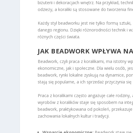
biżuterii i dekoracjach wnętrz. Na przykład, techn
odzieży, a koraliki są stosowane do tworzenia fi
Każdy styl beadworku jest nie tylko formą sztuk
danego regionu. Dzięki różnorodności technik i w
różnych części świata.
JAK BEADWORK WPŁYWA NA
Beadwork, czyli praca z koralikami, ma istotny 
ekonomiczne, jak i społeczne. Dla wielu osób, jes
beadwork, rynki lokalne zyskują na dynamice, poni
stają się popularne, a ich sprzedaż przyczynia si
Praca z koralikami często angażuje całe rodziny, 
wyrobów z koralików staje się sposobem na integ
beadwork, praktykowana od pokoleń, przekazuje 
zachowania lokalnych kultur i tradycji.
Wsparcie ekonomiczne:
Beadwork staje się 