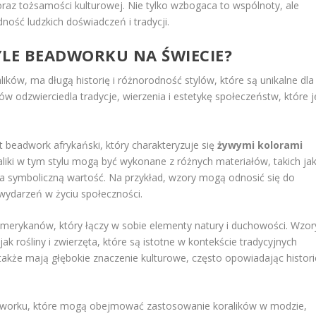
raz tożsamości kulturowej. Nie tylko wzbogaca to wspólnoty, ale
ość ludzkich doświadczeń i tradycji.
TYLE BEADWORKU NA ŚWIECIE?
ików, ma długą historię i różnorodność stylów, które są unikalne dla
lów odzwierciedla tradycje, wierzenia i estetykę społeczeństw, które j
t beadwork afrykański, który charakteryzuje się
żywymi kolorami
aliki w tym stylu mogą być wykonane z różnych materiałów, takich ja
ma symboliczną wartość. Na przykład, wzory mogą odnosić się do
ydarzeń w życiu społeczności.
erykanów, który łączy w sobie elementy natury i duchowości. Wzor
e jak rośliny i zwierzęta, które są istotne w kontekście tradycyjnych
e także mają głębokie znaczenie kulturowe, często opowiadając histori
eadworku, które mogą obejmować zastosowanie koralików w modzie,