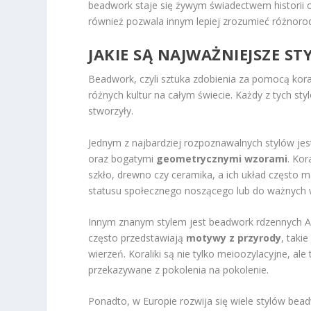
beadwork staje się żywym świadectwem historii o
również pozwala innym lepiej zrozumieć różnorodn
JAKIE SĄ NAJWAŻNIEJSZE S
Beadwork, czyli sztuka zdobienia za pomocą koral
różnych kultur na całym świecie. Każdy z tych sty
stworzyły.
Jednym z najbardziej rozpoznawalnych stylów jes
oraz bogatymi
geometrycznymi wzorami
. Kor
szkło, drewno czy ceramika, a ich układ często 
statusu społecznego noszącego lub do ważnych w
Innym znanym stylem jest beadwork rdzennych Am
często przedstawiają
motywy z przyrody
, taki
wierzeń. Koraliki są nie tylko meioozylacyjne, al
przekazywane z pokolenia na pokolenie.
Ponadto, w Europie rozwija się wiele stylów b