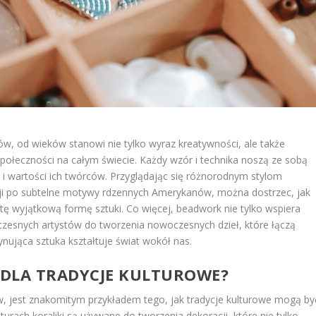
ów, od wieków stanowi nie tylko wyraz kreatywności, ale także
połeczności na całym świecie. Każdy wzór i technika noszą ze sobą
je i wartości ich twórców. Przyglądając się różnorodnym stylom
i po subtelne motywy rdzennych Amerykanów, można dostrzec, jak
tę wyjątkową formę sztuki. Co więcej, beadwork nie tylko wspiera
łczesnych artystów do tworzenia nowoczesnych dzieł, które łączą
ynująca sztuka kształtuje świat wokół nas.
EDLA TRADYCJE KULTUROWE?
ów, jest znakomitym przykładem tego, jak tradycje kulturowe mogą by
urach koraliki są używane do tworzenia dekoracji, które nie tylko