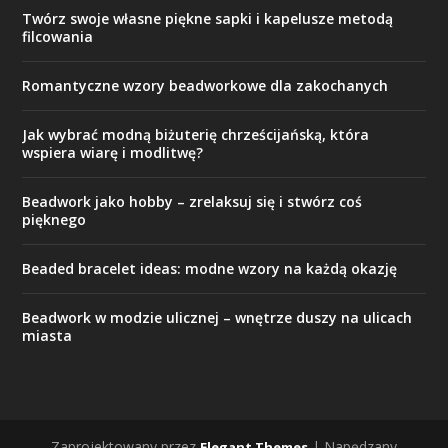
Twórz swoje własne piękne sapki i kapelusze metodą
filcowania
Romantyczne wzory beadworkowe dla zakochanych
Jak wybrać modną biżuterię chrześcijańską, która
wspiera wiarę i modlitwę?
Beadwork jako hobby – zrelaksuj się i stwórz coś
pięknego
Beaded bracelet ideas: modne wzory na każdą okazję
Beadwork w modzie ulicznej – wnętrze duszy na ulicach
miasta
Zaprojektowany przez
| Napędzany
Elegant Themes