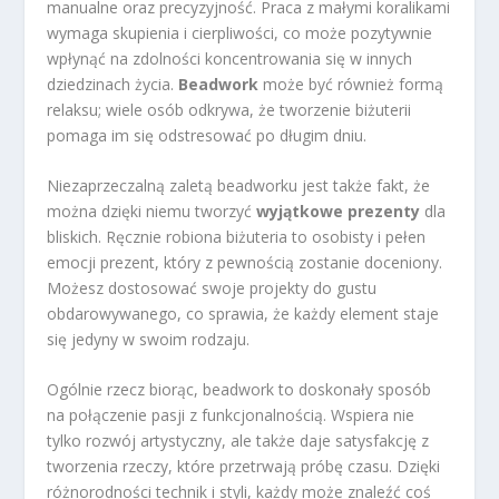
manualne oraz precyzyjność. Praca z małymi koralikami
wymaga skupienia i cierpliwości, co może pozytywnie
wpłynąć na zdolności koncentrowania się w innych
dziedzinach życia.
Beadwork
może być również formą
relaksu; wiele osób odkrywa, że tworzenie biżuterii
pomaga im się odstresować po długim dniu.
Niezaprzeczalną zaletą beadworku jest także fakt, że
można dzięki niemu tworzyć
wyjątkowe prezenty
dla
bliskich. Ręcznie robiona biżuteria to osobisty i pełen
emocji prezent, który z pewnością zostanie doceniony.
Możesz dostosować swoje projekty do gustu
obdarowywanego, co sprawia, że każdy element staje
się jedyny w swoim rodzaju.
Ogólnie rzecz biorąc, beadwork to doskonały sposób
na połączenie pasji z funkcjonalnością. Wspiera nie
tylko rozwój artystyczny, ale także daje satysfakcję z
tworzenia rzeczy, które przetrwają próbę czasu. Dzięki
różnorodności technik i styli, każdy może znaleźć coś