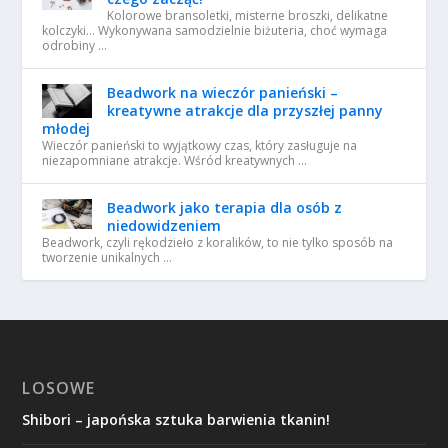
Kolorowe bransoletki, misterne broszki, delikatne
kolczyki… Wykonywana samodzielnie biżuteria, choć wymaga
odrobiny …
Beadwork na wieczór panieński –
kreatywne atrakcje dla przyszłej panny
młodej
Wieczór panieński to wyjątkowy czas, który zasługuje na
niezapomniane atrakcje. Wśród kreatywnych …
Beadwork jako terapia dla osób z
niedowidzeniem
Beadwork, czyli rękodzieło z koralików, to nie tylko sposób na
tworzenie unikalnych …
LOSOWE
Shibori – japońska sztuka barwienia tkanin!