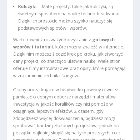
Kolczyki
– Małe projekty, takie jak kolczyki, są
świetnym sposobem na naukę technik beadworku.
Dzięki ich prostocie można szybko nauczyć się
podstawowych splotów i wzorów.
Warto również rozważyć korzystanie z
gotowych
wzorów i tutoriali
, które można znaleźć w internecie.
Dzięki nim możesz śledzić krok po kroku, jak stworzyć
dany projekt, co znacząco ułatwia naukę. Wiele stron
oferuje filmy instruktażowe oraz opisy, które pomagają
w zrozumieniu technik i ściegów.
Osoby początkujące w beadworku powinny również
pamiętać o dobrym doborze narzędzi i materiałów.
Inwestycja w jakość koralików czy nici pomoże w
osiągnięciu lepszych efektów. Z czasem, gdy
zdobędziesz więcej doświadczenia, będziesz mógł
spróbować bardziej złożonych projektów, jednak na
początku najlepiej skupić się na tych prostszych, co z
pewnością wpłynie na Twoją motywację i umiejętności.