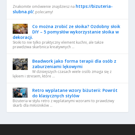
https://bizuteria-
Znakomite omówienie znajdziesz na
slubna.pl/
, polecamy!
Co można zrobić ze słoika? Ozdobny słoik
DIY – 5 pomysłów wykorzystanie słoika w
dekoracji.
Słoiki to nie tylko praktyczny element kuchni, ale także
prawdziwa skarbnica kreatywnych …
Beadwork jako forma terapii dla osób z
zaburzeniami lękowymi
W dzisiejszych czasach wiele osób zmaga się z
lękiem i stresem, które …
Retro wyplatane wzory biżuterii: Powrót
do klasycznych stylów
Biżuteria w stylu retro z wyplatanymi wzorami to prawdziwy
skarb dla miłośników …