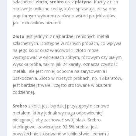
szlachetne:
złoto
,
srebro
oraz
platyna
. Każdy z nich
ma swoje unikalne cechy, które sprawiają, że są one
popularnym wyborem zarówno wśród projektantów,
jak i miłośników biżuterii.
Złoto
jest jednym z najbardziej cenionych metali
szlachetnych. Dostępne w różnych próbach, co wpływa
na jego kolor oraz właściwości, złoto może
występować w odcieniach żółtym, różowym czy białym.
Wysoka próba, takim jak 24 karaty, oznacza czystość
metalu, ale jest mniej odporna na zarysowania i
uszkodzenia. Złoto w niższych próbach, np. 18 karatów,
jest bardziej trwałe i często stosowane w biżuterii
codziennej.
Srebro
z kolei jest bardziej przystępnym cenowo
metalem, który jednak wymaga odpowiedniej
pielęgnacji, aby zachować swój blask. Srebro
sterlingowe, zawierające 92,5% srebra, jest
powszechnie stosowane w jubilerstwie. Jednym z