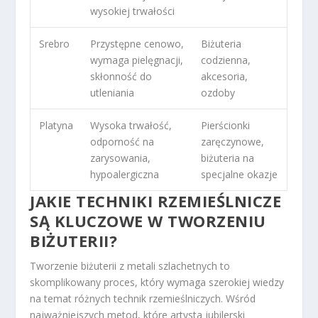
wysokiej trwałości
Srebro
Przystępne cenowo,
Biżuteria
wymaga pielęgnacji,
codzienna,
skłonność do
akcesoria,
utleniania
ozdoby
Platyna
Wysoka trwałość,
Pierścionki
odporność na
zaręczynowe,
zarysowania,
biżuteria na
hypoalergiczna
specjalne okazje
JAKIE TECHNIKI RZEMIEŚLNICZE
SĄ KLUCZOWE W TWORZENIU
BIŻUTERII?
Tworzenie biżuterii z metali szlachetnych to
skomplikowany proces, który wymaga szerokiej wiedzy
na temat różnych technik rzemieślniczych. Wśród
najważniejszych metod, które artysta jubilerski