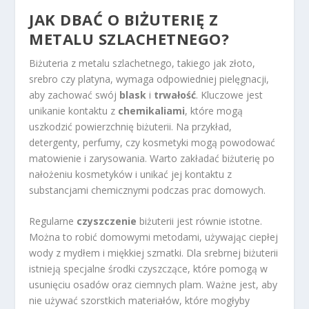
JAK DBAĆ O BIŻUTERIĘ Z
METALU SZLACHETNEGO?
Biżuteria z metalu szlachetnego, takiego jak złoto,
srebro czy platyna, wymaga odpowiedniej pielęgnacji,
aby zachować swój
blask
i
trwałość
. Kluczowe jest
unikanie kontaktu z
chemikaliami
, które mogą
uszkodzić powierzchnię biżuterii. Na przykład,
detergenty, perfumy, czy kosmetyki mogą powodować
matowienie i zarysowania. Warto zakładać biżuterię po
nałożeniu kosmetyków i unikać jej kontaktu z
substancjami chemicznymi podczas prac domowych.
Regularne
czyszczenie
biżuterii jest równie istotne.
Można to robić domowymi metodami, używając ciepłej
wody z mydłem i miękkiej szmatki. Dla srebrnej biżuterii
istnieją specjalne środki czyszczące, które pomogą w
usunięciu osadów oraz ciemnych plam. Ważne jest, aby
nie używać szorstkich materiałów, które mogłyby