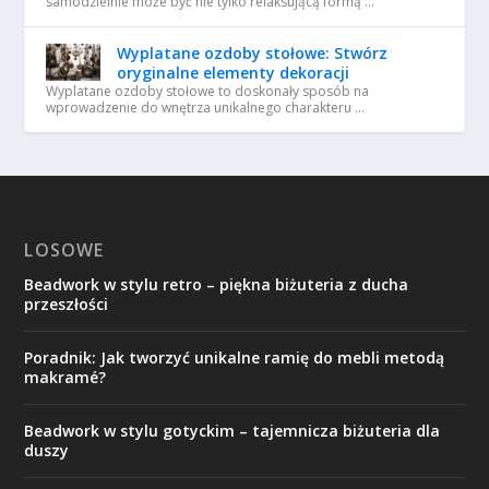
samodzielnie może być nie tylko relaksującą formą …
Wyplatane ozdoby stołowe: Stwórz
oryginalne elementy dekoracji
Wyplatane ozdoby stołowe to doskonały sposób na
wprowadzenie do wnętrza unikalnego charakteru …
LOSOWE
Beadwork w stylu retro – piękna biżuteria z ducha
przeszłości
Poradnik: Jak tworzyć unikalne ramię do mebli metodą
makramé?
Beadwork w stylu gotyckim – tajemnicza biżuteria dla
duszy