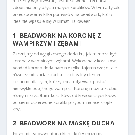
możemy wykorzystać, jest beadwork – technika
zdobienia przy użyciu małych koralików. W tym artykule
przedstawiamy kilka pomysłów na beadwork, który
idealnie wpasuje się w klimat Halloween.
1. BEADWORK NA KORONĘ Z
WAMPIRZYMI ZĘBAMI
Zacznijmy od wyjątkowego dodatku, jakim może być
korona z wampirzymi zębami. Wykonana z koralików,
beaded korona doda nam nie tylko tajemniczości, ale
również odczucia strachu – to idealny element
kostiumu dla tych, którzy chcą odgrywać postać
niezwykle potężnego wampira. Koronę można zdobić
różnymi kształtami koralików, od krwiopijczych kłów,
po ciemnoczerwone koraliki przypominające krople
krwi.
2. BEADWORK NA MASKĘ DUCHA
Innym nietypowym dodatkiem, który możemy