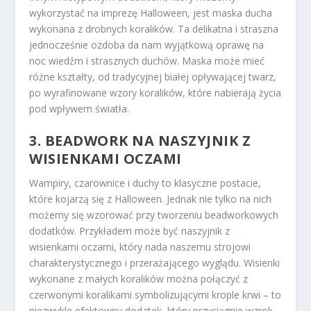
wykorzystać na imprezę Halloween, jest maska ducha
wykonana z drobnych koralików. Ta delikatna i straszna
jednocześnie ozdoba da nam wyjątkową oprawę na
noc wiedźm i strasznych duchów. Maska może mieć
różne kształty, od tradycyjnej białej opływającej twarz,
po wyrafinowane wzory koralików, które nabierają życia
pod wpływem światła.
3. BEADWORK NA NASZYJNIK Z
WISIENKAMI OCZAMI
Wampiry, czarownice i duchy to klasyczne postacie,
które kojarzą się z Halloween. Jednak nie tylko na nich
możemy się wzorować przy tworzeniu beadworkowych
dodatków. Przykładem może być naszyjnik z
wisienkami oczami, który nada naszemu strojowi
charakterystycznego i przerażającego wyglądu. Wisienki
wykonane z małych koralików można połączyć z
czerwonymi koralikami symbolizującymi krople krwi – to
niezwykle efektowny dodatek, który przyciągnie wzrok