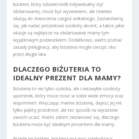
biżuterii, który odzwierciedli indywidualny styl
obdarowanej, może być wyzwaniem, ale również
okazją do stworzenia czegoś unikalnego. Zastanówmy
się, jak nadać prezentowi osobisty akcent, a także jakie
okazje są najlepsze na obdarowanie mamy tym
wyjątkowym podarunkiem. Dodatkowo, warto poznać
zasady pielęgnacji, aby biżuteria mogła cieszyć oko
przez długie lata.
DLACZEGO BIŻUTERIA TO
IDEALNY PREZENT DLA MAMY?
Biżuteria to nie tylko ozdoba, ale i niezwykle osobisty
upominek, który może nosić w sobie wiele emocji oraz
wspomnień. Wręczając mamie biżuterię, dajesz jej nie
tylko piękny przedmiot, ale też sposób na wyrażenie
swoich uczuć. Warto zatem zastanowić się, dlaczego
biżuteria może być idealnym prezentem dla mamy.
Przede wszystkim, biżuteria ma moc symbolizacji