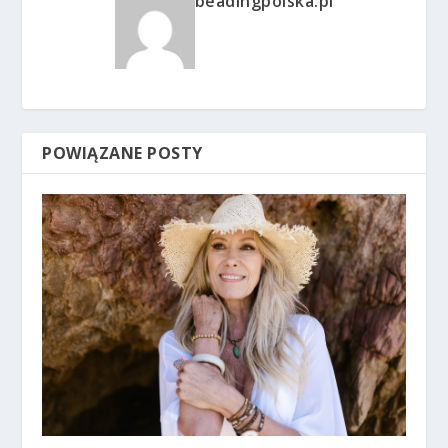
beadingpolska.pl
POWIĄZANE POSTY