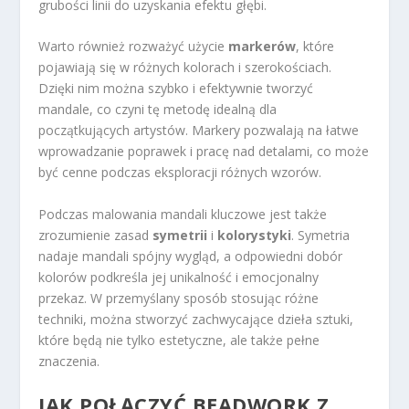
grubości linii do uzyskania efektu głębi.
Warto również rozważyć użycie
markerów
, które
pojawiają się w różnych kolorach i szerokościach.
Dzięki nim można szybko i efektywnie tworzyć
mandale, co czyni tę metodę idealną dla
początkujących artystów. Markery pozwalają na łatwe
wprowadzanie poprawek i pracę nad detalami, co może
być cenne podczas eksploracji różnych wzorów.
Podczas malowania mandali kluczowe jest także
zrozumienie zasad
symetrii
i
kolorystyki
. Symetria
nadaje mandali spójny wygląd, a odpowiedni dobór
kolorów podkreśla jej unikalność i emocjonalny
przekaz. W przemyślany sposób stosując różne
techniki, można stworzyć zachwycające dzieła sztuki,
które będą nie tylko estetyczne, ale także pełne
znaczenia.
JAK POŁĄCZYĆ BEADWORK Z