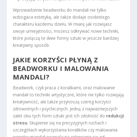
Wprowadzenie beadworku do mandali nie tylko
wzbogaca estetykę, ale także dodaje osobistego
charakteru każdemu dziełu. W miarę jak rozwijasz
swoje umiejętności, możesz odkrywać nowe techniki,
które połączą te dwie formy sztuki w jeszcze bardziej
kreatywny sposób.
JAKIE KORZYŚCI PŁYNĄ Z
BEADWORKU I MALOWANIA
MANDALI?
Beadwork, czyli praca z koralikami, oraz malowanie
mandali to techniki artystyczne, które nie tylko rozwijają
kreatywność, ale także przynoszą szereg korzyści
zdrowotnych i psychicznych. Jedną z najważniejszych
zalet obu tych form sztuki jest ich zdolność do
redukcji
stresu
. Skupienie się na precyzyjnych ruchach i
szczegółach wykorzystania koralików czy malowania
wzorów mandali pozwala na oderwanie się od