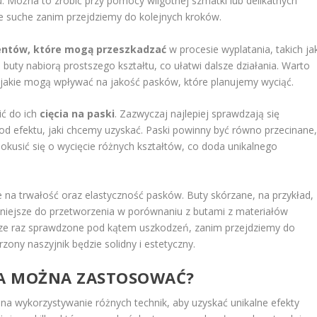
u. Można to zrobić przy pomocy wilgotnej szmatki lub delikatnych
ie suche zanim przejdziemy do kolejnych kroków.
ntów, które mogą przeszkadzać
w procesie wyplatania, takich ja
buty nabiorą prostszego kształtu, co ułatwi dalsze działania. Warto
 jakie mogą wpływać na jakość pasków, które planujemy wyciąć.
ić do ich
cięcia na paski
. Zazwyczaj najlepiej sprawdzają się
od efektu, jaki chcemy uzyskać. Paski powinny być równo przecinane
okusić się o wycięcie różnych kształtów, co doda unikalnego
e na trwałość oraz elastyczność pasków. Buty skórzane, na przykład,
dniejsze do przetworzenia w porównaniu z butami z materiałów
szcze raz sprawdzone pod kątem uszkodzeń, zanim przejdziemy do
ony naszyjnik będzie solidny i estetyczny.
IA MOŻNA ZASTOSOWAĆ?
 na wykorzystywanie różnych technik, aby uzyskać unikalne efekty