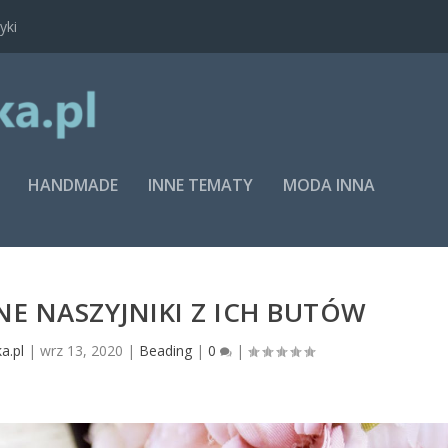
yki
HANDMADE
INNE TEMATY
MODA INNA
E NASZYJNIKI Z ICH BUTÓW
a.pl
|
wrz 13, 2020
|
Beading
|
0
|