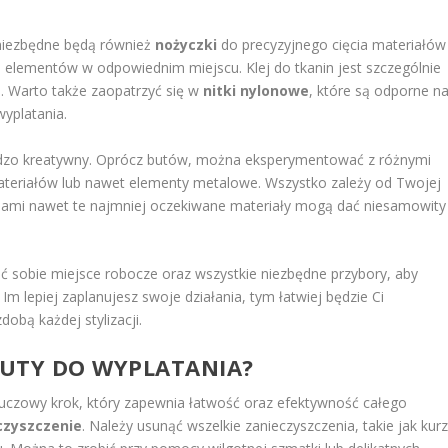
 niezbędne będą również
nożyczki
do precyzyjnego cięcia materiałów
 elementów w odpowiednim miejscu. Klej do tkanin jest szczególnie
. Warto także zaopatrzyć się w
nitki nylonowe
, które są odporne n
wyplatania.
dzo kreatywny. Oprócz butów, można eksperymentować z różnymi
materiałów lub nawet elementy metalowe. Wszystko zależy od Twojej
zasami nawet te najmniej oczekiwane materiały mogą dać niesamowity
ć sobie miejsce robocze oraz wszystkie niezbędne przybory, aby
Im lepiej zaplanujesz swoje działania, tym łatwiej będzie Ci
obą każdej stylizacji.
BUTY DO WYPLATANIA?
luczowy krok, który zapewnia łatwość oraz efektywność całego
czyszczenie
. Należy usunąć wszelkie zanieczyszczenia, takie jak kur