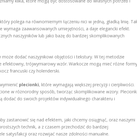
żniamy kilka, które mogą być dostosowane do własnych potrzeb i
 który polega na równomiernym łączeniu nici w jedną, gładką linię. Tak
 nie wymaga zaawansowanych umiejętności, a daje elegancki efekt.
znych naszyjników lub jako bazę do bardziej skomplikowanych
ry może dodać naszyjnikowi objętości i tekstury. W tej metodzie
aje efektowny, trójwymiarowy wzór. Warkocze mogą mieć różne formy
kocz francuski czy holenderski.
 wymienić
plecionki
, które wymagają większej precyzji i cierpliwości.
plecione w różnorodny sposób, tworząc skomplikowane wzory. Plecionk
cą dodać do swoich projektów indywidualnego charakteru i
aby zastanowić się nad efektem, jaki chcemy osiągnąć, oraz naszymi
ostszych technik, a z czasem przechodzić do bardziej
e satysfakcji oraz rozwijać nasze zdolności manualne.