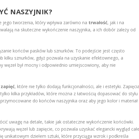
YĆ NASZYJNIK?
ie jego tworzenia, który wpływa zarówno na
trwałość
, jak i na
pozwalają na skuteczne wykończenie naszyjnika, a ich dobór zależy od
ązanie końców pasków lub sznurków. To podejście jest często
b kilku sznurków, gdyż pozwala na uzyskanie efektownego, a
by węzeł był mocny i odpowiednio umiejscowiony, aby nie
e
zapięć
, które nie tylko dodają funkcjonalności, ale i estetyki. Zapięci
 tylko kilka przykładów, które można z łatwością dopasować do stylu
ie przymocowane do końców naszyjnika oraz aby jego kolor i materiał
ócić uwagę na detale, takie jak ostateczne wykończenie końcówki.
ywają węzeł lub zapięcie, co pozwala uzyskać elegancki wygląd całe
się unikatowym dziełem sztuki, które przyciąga wzrok i podkreśla