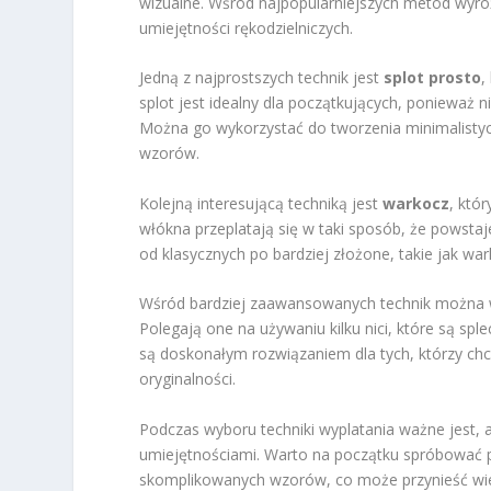
wizualne. Wśród najpopularniejszych metod wyró
umiejętności rękodzielniczych.
Jedną z najprostszych technik jest
splot prosto
,
splot jest idealny dla początkujących, ponieważ
Można go wykorzystać do tworzenia minimalistyc
wzorów.
Kolejną interesującą techniką jest
warkocz
, któ
włókna przeplatają się w taki sposób, że powst
od klasycznych po bardziej złożone, takie jak war
Wśród bardziej zaawansowanych technik można
Polegają one na używaniu kilku nici, które są s
są doskonałym rozwiązaniem dla tych, którzy ch
oryginalności.
Podczas wyboru techniki wyplatania ważne jest, 
umiejętnościami. Warto na początku spróbować pr
skomplikowanych wzorów, co może przynieść wiel