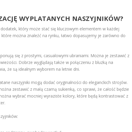
LIZACJĘ WYPLATANYCH NASZYJNIKÓW?
y dodatek, który może stać się kluczowym elementem w każdej
ów, które można znaleźć na rynku, łatwo dopasujemy je zarówno do
ponują się z prostymi, casualowymi ubraniami. Można je zestawić z
i świeżości. Dobrze wyglądają także w połączeniu z bluzką na
ia, że są idealnym wyborem na letnie dni.
tane naszyjniki mogą dodać oryginalności do eleganckich strojów.
ożna zestawić z małą czarną sukienką, co sprawi, że całość będzie
można wybrać mocniej wyraziste kolory, które będą kontrastować z
er.
szyjników: