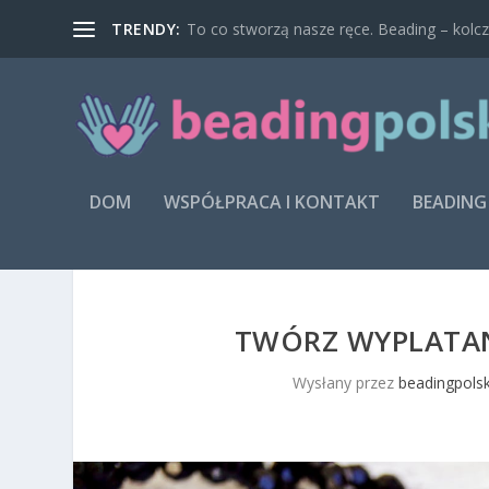
TRENDY:
To co stworzą nasze ręce. Beading – kolcz
DOM
WSPÓŁPRACA I KONTAKT
BEADING
TWÓRZ WYPLATAN
Wysłany przez
beadingpolsk