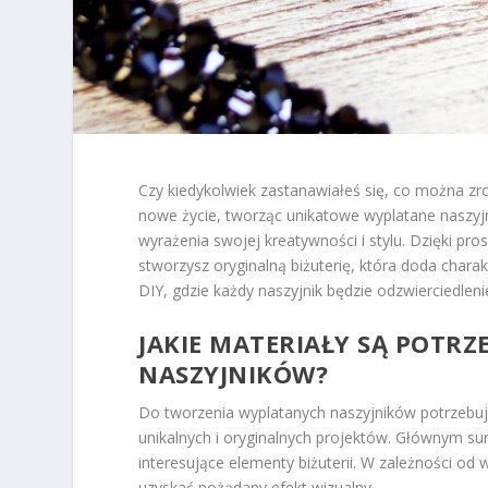
Czy kiedykolwiek zastanawiałeś się, co można z
nowe życie, tworząc unikatowe wyplatane naszyjni
wyrażenia swojej kreatywności i stylu. Dzięki pr
stworzysz oryginalną biżuterię, która doda charak
DIY, gdzie każdy naszyjnik będzie odzwierciedle
JAKIE MATERIAŁY SĄ POTR
NASZYJNIKÓW?
Do tworzenia wyplatanych naszyjników potrzebuj
unikalnych i oryginalnych projektów. Głównym
interesujące elementy biżuterii. W zależności o
uzyskać pożądany efekt wizualny.