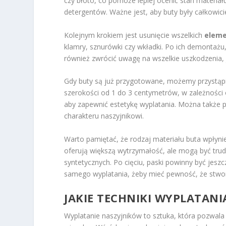
czy błoto, co pomoże lepiej ocenić stan materiał
detergentów. Ważne jest, aby buty były całkowic
Kolejnym krokiem jest usunięcie wszelkich
eleme
klamry, sznurówki czy wkładki. Po ich demontażu, 
również zwrócić uwagę na wszelkie uszkodzenia,
Gdy buty są już przygotowane, możemy przystąp
szerokości od 1 do 3 centymetrów, w zależności 
aby zapewnić estetykę wyplatania. Można także p
charakteru naszyjnikowi.
Warto pamiętać, że rodzaj materiału buta wpłyni
oferują większą wytrzymałość, ale mogą być tru
syntetycznych. Po cięciu, paski powinny być je
samego wyplatania, żeby mieć pewność, że stworz
JAKIE TECHNIKI WYPLATAN
Wyplatanie naszyjników to sztuka, która pozwala