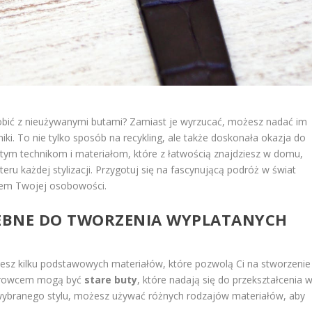
robić z nieużywanymi butami? Zamiast je wyrzucać, możesz nadać im
ki. To nie tylko sposób na recykling, ale także doskonała okazja do
ostym technikom i materiałom, które z łatwością znajdziesz w domu,
teru każdej stylizacji. Przygotuj się na fascynującą podróż w świat
niem Twojej osobowości.
ZEBNE DO TWORZENIA WYPLATANYCH
esz kilku podstawowych materiałów, które pozwolą Ci na stworzenie
 surowcem mogą być
stare buty
, które nadają się do przekształcenia 
d wybranego stylu, możesz używać różnych rodzajów materiałów, aby