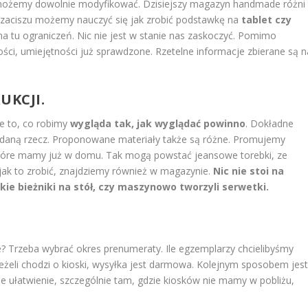
ożemy dowolnie modyfikować. Dzisiejszy magazyn handmade różni
 zaciszu możemy nauczyć się jak zrobić podstawkę na
tablet czy
a tu ograniczeń. Nic nie jest w stanie nas zaskoczyć. Pomimo
ści, umiejętności już sprawdzone. Rzetelne informacje zbierane są n
UKCJI.
e to, co robimy
wygląda tak, jak wyglądać powinno
. Dokładne
ć daną rzecz. Proponowane materiały także są różne. Promujemy
które mamy już w domu. Tak mogą powstać jeansowe torebki, ze
jak to zrobić, znajdziemy również w magazynie.
Nic nie stoi na
ie bieżniki na stół, czy maszynowo tworzyli serwetki.
Trzeba wybrać okres prenumeraty. Ile egzemplarzy chcielibyśmy
żeli chodzi o kioski, wysyłka jest darmowa. Kolejnym sposobem jes
że ułatwienie, szczególnie tam, gdzie kiosków nie mamy w pobliżu,