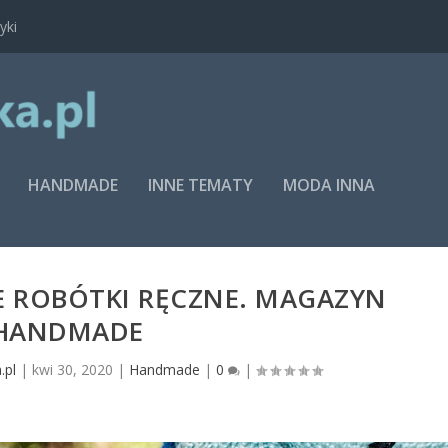
yki
HANDMADE
INNE TEMATY
MODA INNA
 ROBÓTKI RĘCZNE. MAGAZYN
HANDMADE
.pl
|
kwi 30, 2020
|
Handmade
|
0
|