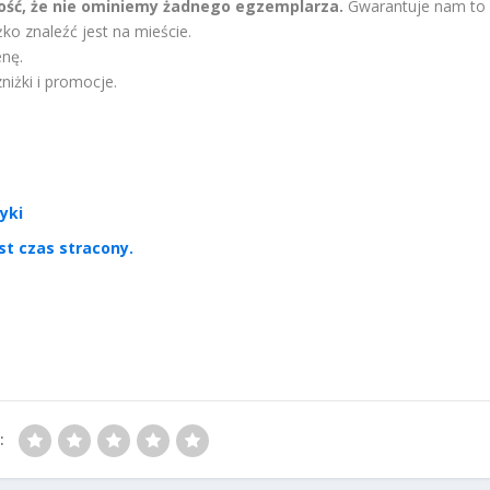
ć, że nie ominiemy żadnego egzemplarza.
Gwarantuje nam to
ko znaleźć jest na mieście.
enę.
iżki i promocje.
yki
st czas stracony.
: