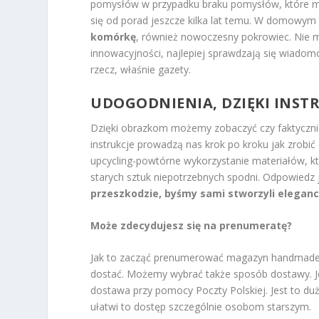
pomysłów w przypadku braku pomysłów, które m
się od porad jeszcze kilka lat temu. W domowym
komórkę
, również nowoczesny pokrowiec. Nie m
innowacyjności, najlepiej sprawdzają się wiadomo
rzecz, właśnie gazety.
UDOGODNIENIA, DZIĘKI INSTR
Dzięki obrazkom możemy zobaczyć czy faktyczni
instrukcje prowadzą nas krok po kroku jak zrobi
upcycling-powtórne wykorzystanie materiałów, 
starych sztuk niepotrzebnych spodni. Odpowiedz 
przeszkodzie, byśmy sami stworzyli eleganck
Może zdecydujesz się na prenumeratę?
Jak to zacząć prenumerować magazyn handmade? 
dostać. Możemy wybrać także sposób dostawy. Je
dostawa przy pomocy Poczty Polskiej. Jest to du
ułatwi to dostęp szczególnie osobom starszym.