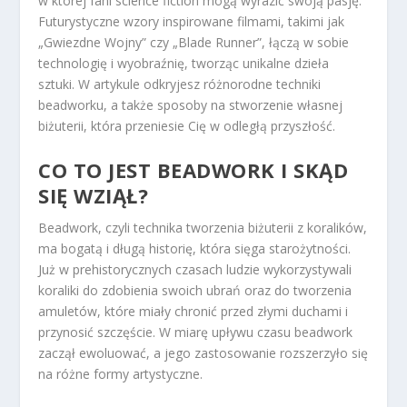
w której fani science fiction mogą wyrazić swoją pasję.
Futurystyczne wzory inspirowane filmami, takimi jak
„Gwiezdne Wojny” czy „Blade Runner”, łączą w sobie
technologię i wyobraźnię, tworząc unikalne dzieła
sztuki. W artykule odkryjesz różnorodne techniki
beadworku, a także sposoby na stworzenie własnej
biżuterii, która przeniesie Cię w odległą przyszłość.
CO TO JEST BEADWORK I SKĄD
SIĘ WZIĄŁ?
Beadwork, czyli technika tworzenia biżuterii z koralików,
ma bogatą i długą historię, która sięga starożytności.
Już w prehistorycznych czasach ludzie wykorzystywali
koraliki do zdobienia swoich ubrań oraz do tworzenia
amuletów, które miały chronić przed złymi duchami i
przynosić szczęście. W miarę upływu czasu beadwork
zaczął ewoluować, a jego zastosowanie rozszerzyło się
na różne formy artystyczne.