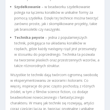
Szydełkowanie
– w beadworku szydełkowanie
polega na łączeniu koralików w unikalne formy za
pomocą szydełka. Dzięki tej technice można tworzyć
zarówno proste, jak i skomplikowane projekty, takie
jak bransoletki czy naszyjniki.
Technika peyote
– jedna z popularniejszych
technik, polegająca na układaniu koralików w
rzędach, gdzie każdy następny rząd jest przesunięty
w stosunku do poprzedniego. Technika ta pozwala
na tworzenie płaskich oraz przestrzennych wzorów, a
także różnorodnych struktur.
Wszystkie te techniki dają twórcom ogromną swobodę
w eksperymentowaniu ze wzorami i kolorami. Co
więcej, inspiracje do prac często pochodzą z różnych
źródeł, w tym z filmów science fiction, co dodaje
beadworkowi nowoczesnego i fantastycznego
charakteru. W miarę jak techniki się rozwijają, artyści
coraz częściej łączą je, tworząc oryginalne i unikalne