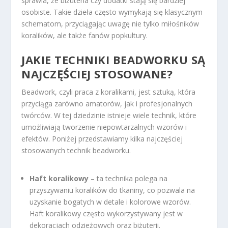
sprawia, że biżuteria czy dodatki stają się bardziej
osobiste. Takie dzieła często wymykają się klasycznym
schematom, przyciągając uwagę nie tylko miłośników
koralików, ale także fanów popkultury.
JAKIE TECHNIKI BEADWORKU SĄ
NAJCZĘŚCIEJ STOSOWANE?
Beadwork, czyli praca z koralikami, jest sztuką, która
przyciąga zarówno amatorów, jak i profesjonalnych
twórców. W tej dziedzinie istnieje wiele technik, które
umożliwiają tworzenie niepowtarzalnych wzorów i
efektów. Poniżej przedstawiamy kilka najczęściej
stosowanych technik beadworku.
Haft koralikowy
– ta technika polega na
przyszywaniu koralików do tkaniny, co pozwala na
uzyskanie bogatych w detale i kolorowe wzorów.
Haft koralikowy często wykorzystywany jest w
dekoracjach odzieżowych oraz biżuterii.