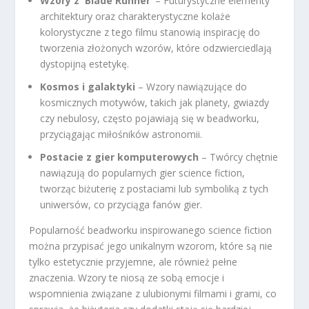
Wzory z 'Blade Runner’
– Futurystyczne elementy
architektury oraz charakterystyczne kolaże
kolorystyczne z tego filmu stanowią inspirację do
tworzenia złożonych wzorów, które odzwierciedlają
dystopijną estetykę.
Kosmos i galaktyki
– Wzory nawiązujące do
kosmicznych motywów, takich jak planety, gwiazdy
czy nebulosy, często pojawiają się w beadworku,
przyciągając miłośników astronomii.
Postacie z gier komputerowych
– Twórcy chętnie
nawiązują do popularnych gier science fiction,
tworząc biżuterię z postaciami lub symboliką z tych
uniwersów, co przyciąga fanów gier.
Popularność beadworku inspirowanego science fiction
można przypisać jego unikalnym wzorom, które są nie
tylko estetycznie przyjemne, ale również pełne
znaczenia. Wzory te niosą ze sobą emocje i
wspomnienia związane z ulubionymi filmami i grami, co