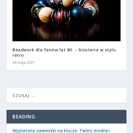
Beadwork dla fanów lat 80. – biżuteria w stylu
retro
26 maja 2021
BEADING
Wyplatane zawieszki na klucze: Twórz modne i