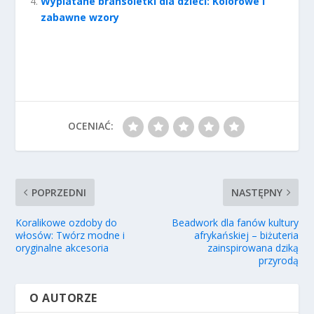
Wyplatane bransoletki dla dzieci: Kolorowe i
zabawne wzory
OCENIAĆ:
POPRZEDNI
NASTĘPNY
Koralikowe ozdoby do
Beadwork dla fanów kultury
włosów: Twórz modne i
afrykańskiej – biżuteria
oryginalne akcesoria
zainspirowana dziką
przyrodą
O AUTORZE