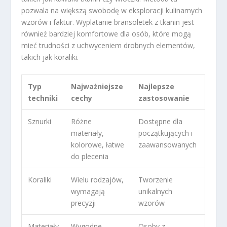
pozwala na większą swobodę w eksploracji kulinarnych
wzorów i faktur. Wyplatanie bransoletek z tkanin jest
również bardziej komfortowe dla osób, które mogą
mieć trudności z uchwyceniem drobnych elementów,
takich jak koraliki.
Typ
Najważniejsze
Najlepsze
techniki
cechy
zastosowanie
Sznurki
Różne
Dostępne dla
materiały,
początkujących i
kolorowe, łatwe
zaawansowanych
do plecenia
Koraliki
Wielu rodzajów,
Tworzenie
wymagają
unikalnych
precyzji
wzorów
Materiały
Wygodne,
Osoby z