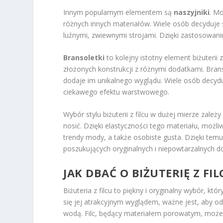
Innym popularnym elementem są
naszyjniki
. M
różnych innych materiałów. Wiele osób decyduje s
luźnymi, zwiewnymi strojami. Dzięki zastosowaniu f
Bransoletki
to kolejny istotny element biżuterii
złożonych konstrukcji z różnymi dodatkami. Brans
dodaje im unikalnego wyglądu. Wiele osób decydu
ciekawego efektu warstwowego.
Wybór stylu biżuterii z filcu w dużej mierze zale
nosić. Dzięki elastyczności tego materiału, możliw
trendy mody, a także osobiste gusta. Dzięki temu
poszukujących oryginalnych i niepowtarzalnych 
JAK DBAĆ O BIŻUTERIĘ Z FIL
Biżuteria z filcu to piękny i oryginalny wybór, kt
się jej atrakcyjnym wyglądem, ważne jest, aby o
wodą. Filc, będący materiałem porowatym, może w