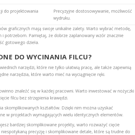
ji do projektowania
Precyzyjne dostosowywanie, możliwość
wydruku.
mów graficznych mają swoje unikalne zalety. Warto wybrać metodę,
 i potrzebom. Pamiętaj, że dobrze zaplanowany wzór znacznie
ość gotowego dzieła.
ĘDNE DO WYCINANIA FILCU?
iednich narzędzi, które nie tylko ułatwią pracę, ale także zapewnią
dne narzędzia, które warto mieć na wyciągnięcie ręki.
owinno znaleźć się w każdej pracowni. Warto inwestować w nożyczki
ęcie filcu bez strzępienia krawędzi.
nia skomplikowanych kształtów. Dzięki nim można uzyskać
atne w projektach wymagających wielu identycznych elementów.
nujesz bardziej skomplikowane projekty, warto rozważyć cięcie
ć niespotykaną precyzję i skomplikowane detale, które są trudne do