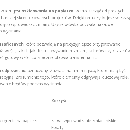
 wzoru jest
szkicowanie na papierze
. Warto zacząć od prostych
 bardziej skomplikowanych projektów. Dzięki temu zyskujesz większ
eżąco wprowadzać zmiany. Użycie ołówka pozwala na łatwe
o wycinania.
raficznych
, które pozwalają na precyzyjniejsze przygotowanie
liwości, takich jak dostosowywanie rozmiaru, kolorów czy kształtów
 gotowy wzór, co znacznie ułatwia transfer na filc.
on odpowiednio oznaczony. Zaznacz na nim miejsca, które mają być
oracyjną. Zrozumienie tego, które elementy odgrywają kluczową rolę,
zowanie błędów podczas wycinania.
Korzyści
 ręcznie na papierze
Łatwe wprowadzanie zmian, niskie
koszty.