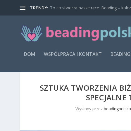
TRENDY:
To co stworzą nasze ręce. Beading – kolcz
DOM
WSPÓŁPRACA I KONTAKT
BEADING
SZTUKA TWORZENIA BIŻU
SPECJALNE 
Wysłany przez
beadingpolska