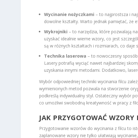
Wycinanie nożyczkami
– to najprostsza i naj
dowolne kształty. Warto jednak pamiętać, że e
Wykrojniki
– to narzędzia, które pozwalają n
uzyskać idealnie wierne wzory, co jest szczeg
są w różnych kształtach i rozmiarach, co daje 
Technika laserowa
– to nowoczesny sposób na
Lasery potrafią wyciąć nawet najbardziej skomp
uzyskania innymi metodami. Dodatkowo, laserow
Wybór odpowiedniej techniki wycinania filcu zale
wymienionych metod pozwala na stworzenie orygin
podkreślą indywidualny styl. Ostateczny wybór p
co umożliwi swobodną kreatywność w pracy z fil
JAK PRZYGOTOWAĆ WZORY D
Przygotowanie wzorów do wycinania z filcu to ist
zaplanowane wzory nie tylko ułatwiają wycinanie,