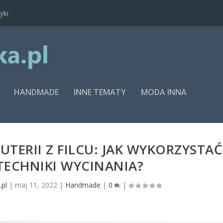
yki
HANDMADE
INNE TEMATY
MODA INNA
TERII Z FILCU: JAK WYKORZYSTAĆ
TECHNIKI WYCINANIA?
.pl
|
maj 11, 2022
|
Handmade
|
0
|