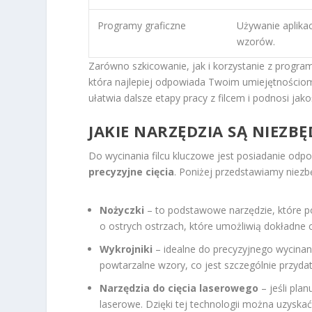
Programy graficzne
Używanie aplikac
wzorów.
Zarówno szkicowanie, jak i korzystanie z progra
która najlepiej odpowiada Twoim umiejętnościom
ułatwia dalsze etapy pracy z filcem i podnosi jak
JAKIE NARZĘDZIA SĄ NIEZB
Do wycinania filcu kluczowe jest posiadanie odpow
precyzyjne cięcia
. Poniżej przedstawiamy niezbę
Nożyczki
– to podstawowe narzędzie, które p
o ostrych ostrzach, które umożliwią dokładne ci
Wykrojniki
– idealne do precyzyjnego wycina
powtarzalne wzory, co jest szczególnie przyd
Narzędzia do cięcia laserowego
– jeśli pla
laserowe. Dzięki tej technologii można uzyska