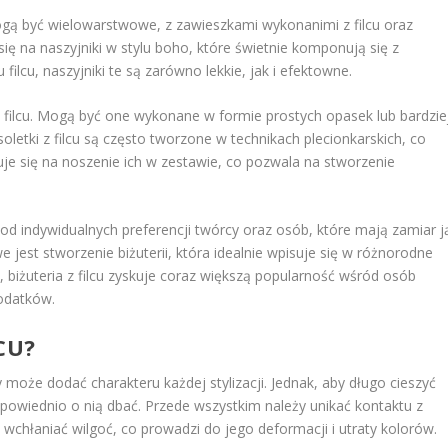
ogą być wielowarstwowe, z zawieszkami wykonanimi z filcu oraz
ię na naszyjniki w stylu boho, które świetnie komponują się z
ilcu, naszyjniki te są zarówno lekkie, jak i efektowne.
 z filcu. Mogą być one wykonane w formie prostych opasek lub bardzie
oletki z filcu są często tworzone w technikach plecionkarskich, co
je się na noszenie ich w zestawie, co pozwala na stworzenie
ży od indywidualnych preferencji twórcy oraz osób, które mają zamiar j
e jest stworzenie biżuterii, która idealnie wpisuje się w różnorodne
, biżuteria z filcu zyskuje coraz większą popularność wśród osób
dodatków.
CU?
óry może dodać charakteru każdej stylizacji. Jednak, aby długo cieszyć
dpowiednio o nią dbać. Przede wszystkim należy unikać kontaktu z
chłaniać wilgoć, co prowadzi do jego deformacji i utraty kolorów.