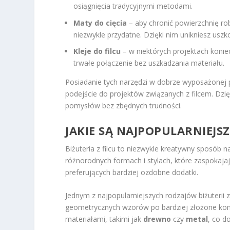
osiągnięcia tradycyjnymi metodami.
Maty do cięcia
– aby chronić powierzchnię rob
niezwykle przydatne. Dzięki nim unikniesz uszk
Kleje do filcu
– w niektórych projektach koniec
trwałe połączenie bez uszkadzania materiału.
Posiadanie tych narzędzi w dobrze wyposażonej 
podejście do projektów związanych z filcem. Dzię
pomysłów bez zbędnych trudności.
JAKIE SĄ NAJPOPULARNIEJSZE
Biżuteria z filcu to niezwykle kreatywny sposób n
różnorodnych formach i stylach, które zaspokaja
preferujących bardziej ozdobne dodatki.
Jednym z najpopularniejszych rodzajów biżuterii z
geometrycznych wzorów po bardziej złożone kompo
materiałami, takimi jak
drewno
czy
metal
, co d