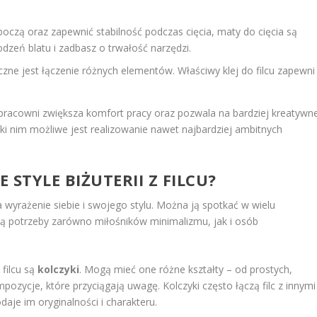
oczą oraz zapewnić stabilność podczas cięcia, maty do cięcia są
odzeń blatu i zadbasz o trwałość narzędzi.
zne jest łączenie różnych elementów. Właściwy klej do filcu zapewni
pracowni zwiększa komfort pracy oraz pozwala na bardziej kreatywn
ki nim możliwe jest realizowanie nawet najbardziej ambitnych
 STYLE BIŻUTERII Z FILCU?
a wyrażenie siebie i swojego stylu. Można ją spotkać w wielu
ją potrzeby zarówno miłośników minimalizmu, jak i osób
 filcu są
kolczyki
. Mogą mieć one różne kształty – od prostych,
zycje, które przyciągają uwagę. Kolczyki często łączą filc z innymi
odaje im oryginalności i charakteru.