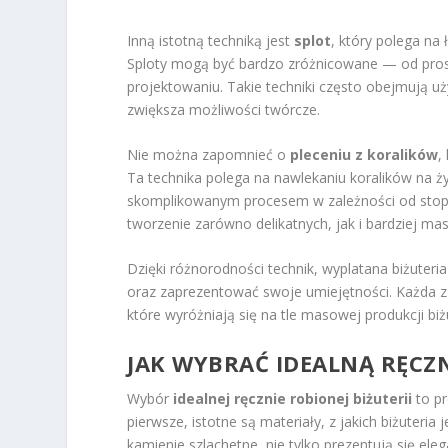
Inną istotną techniką jest
splot
, który polega na
Sploty mogą być bardzo zróżnicowane — od pros
projektowaniu. Takie techniki często obejmują uż
zwiększa możliwości twórcze.
Nie można zapomnieć o
pleceniu z koralików
,
Ta technika polega na nawlekaniu koralików na ży
skomplikowanym procesem w zależności od stopn
tworzenie zarówno delikatnych, jak i bardziej ma
Dzięki różnorodności technik, wyplatana biżuteria
oraz zaprezentować swoje umiejętności. Każda z 
które wyróżniają się na tle masowej produkcji biżu
JAK WYBRAĆ IDEALNĄ RĘCZN
Wybór
idealnej ręcznie robionej biżuterii
to pr
pierwsze, istotne są materiały, z jakich biżuteria
kamienie szlachetne, nie tylko prezentują się ele