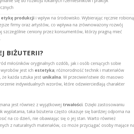
ynianie się do rozwoju lokalnych rzemieślników i praktyk
ycznych
a
etykę produkcji
i wpływ na środowisko. Wybierając ręcznie robion
niejsze firmy oraz artystów, co wpływa na zrównoważony rozwój
aj szczególnie ceniony przez konsumentów, którzy pragną mieć
.
J BIŻUTERII?
ód miłośników oryginalnych ozdób, jak i osób ceniących sobie
h wyrobów jest ich
estetyka
; różnorodność technik i materiałów
 że każda sztuka jest
unikalna
. W przeciwieństwie do masowo
worzenie indywidualnych wzorów, które odzwierciedlają charakter
znana jest również z wyjątkowej
trwałości
. Dzięki zastosowaniu
k wyplatania, taka biżuteria często okazuje się bardziej odporna na
sić na co dzień, nie obawiając się o jej stan. Warto również
anych z naturalnych materiałów, co może przyciągać osoby mające n