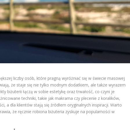
iększej liczby osób, które pragną wyróżniać się w świecie masowej
rawiają, że staje się nie tylko modnym dodatkiem, ale także wyrazem
ty biżuterii łączą w sobie estetykę oraz trwałość, co czyni je
icowane techniki, takie jak makrama czy plecenie z koralików,
, a dla klientów stają się źródłem oryginalnych inspiracji. Warto
rawia, że ręcznie robiona biżuteria zyskuje na popularności w