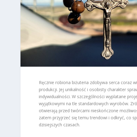
Ręcznie robiona biżuteria zdobywa serca coraz w
produkcji. Jej unikalność i osobisty charakter sp
indywidualności. W szczególności wyplatane projek
wyjątkowymi na tle standardowych wyrobów. Zróżn
otwierają przed twórcami nieskończone możliwości
zatem przyjrzeć się temu trendowi i odkryć, co sp
dzisiejszych czasach.