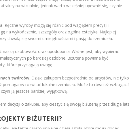
trakcyjna wizualnie, jednak warto wcześniej upewnić się, czy nie
ia
. Ręczne wyroby mogą się różnić pod względem precyzji i
gę na wykończenie, szczegóły oraz ogólną estetykę. Najlepiej
rzy chwalą się swoimi umiejętnościami i pasją do rzemiosła.
lać naszą osobowość oraz upodobania. Ważne jest, aby wybierać
imalistycznych po bardziej ozdobne. Biżuteria powinna być
ty, które przyciągają uwagę.
lnych twórców
. Dzięki zakupom bezpośrednio od artystów, nie tylk
eż pomagamy rozwijać lokalne rzemiosło. Może to również wzbogaci
o czyni ją jeszcze bardziej wyjątkową.
 decyzji o zakupie, aby cieszyć się swoją biżuterią przez długie lata
OJEKTY BIŻUTERII?
odatki, ale także często unikalne dzieła sztuki, które mogą dodać