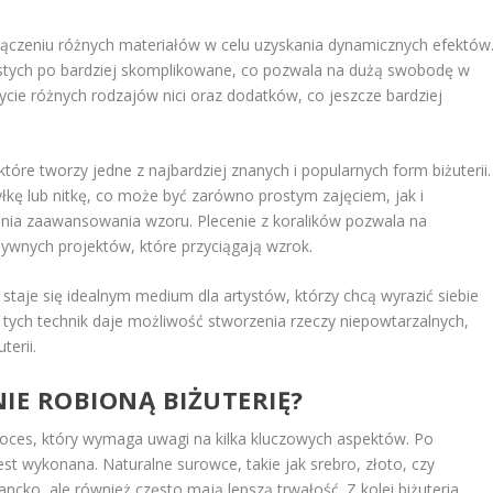
 łączeniu różnych materiałów w celu uzyskania dynamicznych efektów
tych po bardziej skomplikowane, co pozwala na dużą swobodę w
ycie różnych rodzajów nici oraz dodatków, co jeszcze bardziej
 które tworzy jedne z najbardziej znanych i popularnych form biżuterii.
łkę lub nitkę, co może być zarówno prostym zajęciem, jak i
ia zaawansowania wzoru. Plecenie z koralików pozwala na
sywnych projektów, które przyciągają wzrok.
 staje się idealnym medium dla artystów, którzy chcą wyrazić siebie
tych technik daje możliwość stworzenia rzeczy niepowtarzalnych,
terii.
IE ROBIONĄ BIŻUTERIĘ?
oces, który wymaga uwagi na kilka kluczowych aspektów. Po
 jest wykonana. Naturalne surowce, takie jak srebro, złoto, czy
gancko, ale również często mają lepszą trwałość. Z kolei biżuteria