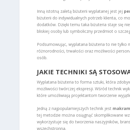
Inną istotną zaletą biżuterii wyplatanej jest jej
pe
biżuterii do indywidualnych potrzeb klienta, co
dodatków. Dzięki temu taka biżuteria staje się 
bliskiej osoby lub symboliczny przedmiot o szcz
Podsumowując, wyplatana biżuteria to nie tylko 
różnorodności, trwałości oraz możliwości persona
osób.
JAKIE TECHNIKI SĄ STOSOW
Wyplatana biżuteria to forma sztuki, która zdoby
możliwości twórczej ekspresji. Wśród technik wy
które umożliwiają projektantom tworzenie wyjąt
Jedną z najpopularniejszych technik jest
makra
tej metodzie można osiągnąć skomplikowane wzor
wykorzystuje się do tworzenia naszyjników, brans
wszechstronna.