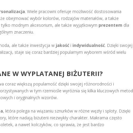
rsonalizacja
. Wiele pracowni oferuje możliwość dostosowania
 może obejmować wybór kolorów, rodzajów materiałów, a także
nie tylko modnym akcesorium, ale także wyjątkowym
prezentem
dla
ególnym znaczeniu.
moda, ale także inwestycja w
jakość
i
indywidualność
. Dzięki swojej
lizacji, staje się coraz bardziej popularnym wyborem wśród wielu
ANE W WYPLATANEJ BIŻUTERII?
wa coraz większą popularność dzięki swojej różnorodności i
korzystywanych w tym rzemiośle wyróżnia się kilka kluczowych metod
kowych i oryginalnych wzorów.
ma
, która polega na wiązaniu sznurków w różne węzły i sploty. Dzięki
y, które nadają biżuterii niezwykły charakter. Makrama często
oletek, a nawet kolczyków, co sprawia, że jest bardzo