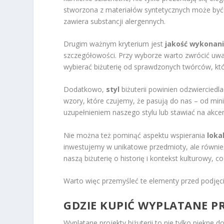
stworzona z materiałów syntetycznych może być a
zawiera substancji alergennych.
Drugim ważnym kryterium jest
jakość wykonan
szczegółowości. Przy wyborze warto zwrócić uwa
wybierać biżuterię od sprawdzonych twórców, któ
Dodatkowo,
styl
biżuterii powinien odzwiercied
wzory, które czujemy, że pasują do nas – od min
uzupełnieniem naszego stylu lub stawiać na akcen
Nie można też pominąć aspektu wspierania
loka
inwestujemy w unikatowe przedmioty, ale równi
naszą biżuterię o historię i kontekst kulturowy, c
Warto więc przemyśleć te elementy przed podjęciem
GDZIE KUPIĆ WYPLATANE PR
Wyplatane projekty biżuterii to nie tylko piękne d