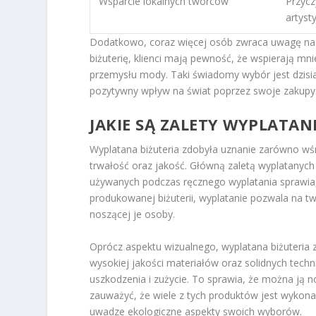
Wsparcie lokalnych twórców
Przycz
artyst
Dodatkowo, coraz więcej osób zwraca uwagę n
biżuterię, klienci mają pewność, że wspierają m
przemysłu mody. Taki świadomy wybór jest dzisi
pozytywny wpływ na świat poprzez swoje zakupy
JAKIE SĄ ZALETY WYPLATANE
Wyplatana biżuteria zdobyła uznanie zarówno wśr
trwałość oraz jakość. Główną zaletą wyplatanyc
używanych podczas ręcznego wyplatania sprawia,
produkowanej biżuterii, wyplatanie pozwala na t
noszącej je osoby.
Oprócz aspektu wizualnego, wyplatana biżuteria 
wysokiej jakości materiałów oraz solidnych techni
uszkodzenia i zużycie. To sprawia, że można ją no
zauważyć, że wiele z tych produktów jest wykon
uwadze ekologiczne aspekty swoich wyborów.