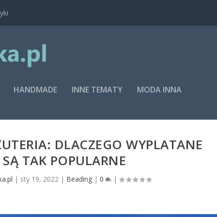
yki
HANDMADE
INNE TEMATY
MODA INNA
ŻUTERIA: DLACZEGO WYPLATANE
 SĄ TAK POPULARNE
a.pl
|
sty 19, 2022
|
Beading
|
0
|