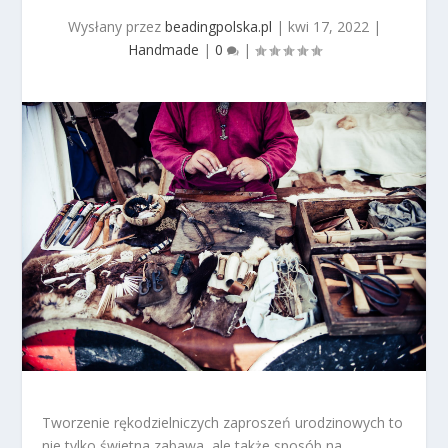
Wysłany przez
beadingpolska.pl
|
kwi 17, 2022
|
Handmade
|
0
|
Tworzenie rękodzielniczych zaproszeń urodzinowych to
nie tylko świetna zabawa, ale także sposób na